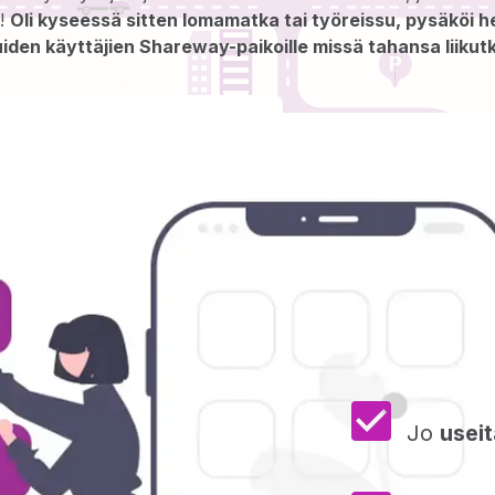
a!
Oli kyseessä sitten lomamatka tai työreissu, pysäköi hel
iden käyttäjien Shareway-paikoille missä tahansa liikutk
Jo
useit