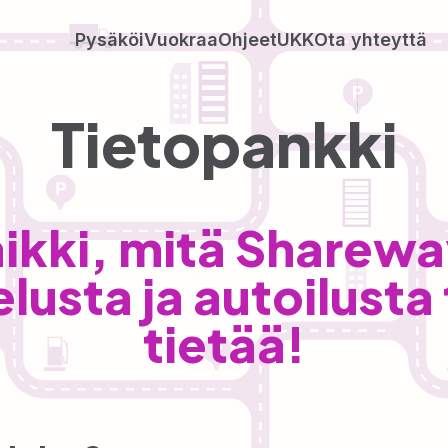
Pysäköi
Vuokraa
Ohjeet
UKK
Ota yhteyttä
Tietopankki
ikki, mitä Sharew
lusta ja autoilusta
tietää!