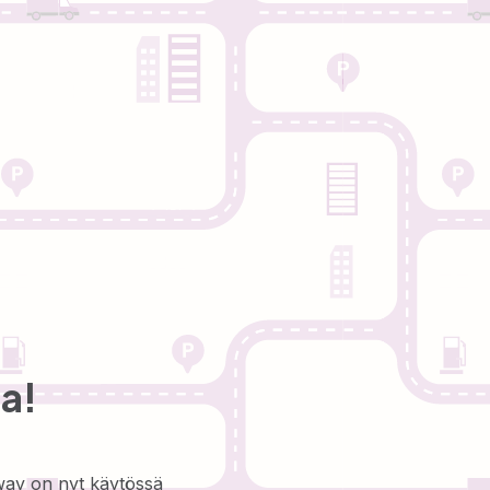
a!
way on nyt käytössä