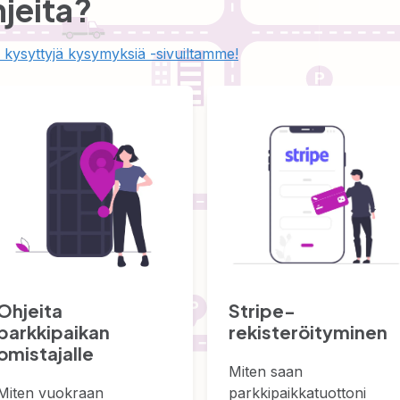
hjeita?
 kysyttyjä kysymyksiä -sivuiltamme!
Ohjeita
Stripe-
parkkipaikan
rekisteröityminen
omistajalle
Miten saan
Miten vuokraan
parkkipaikkatuottoni