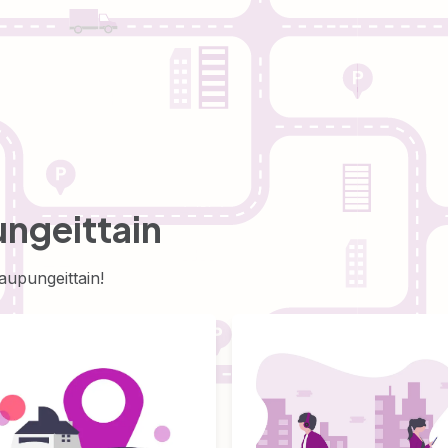
ngeittain
aupungeittain!