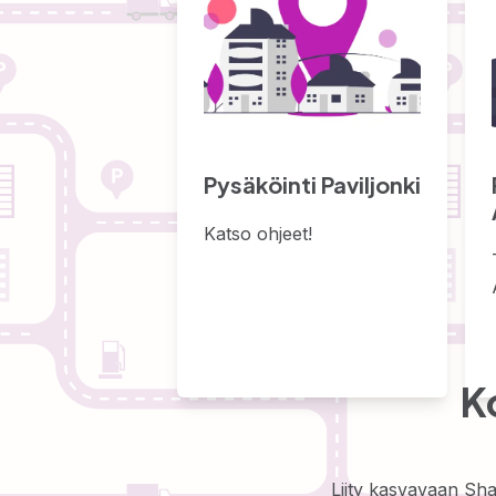
Pysäköinti Paviljonki
Katso ohjeet!
K
Liity kasvavaan Sh