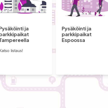
Pysäköinti ja
Pysäköinti ja
parkkipaikat
parkkipaikat
Tampereella
Espoossa
Katso listaus!