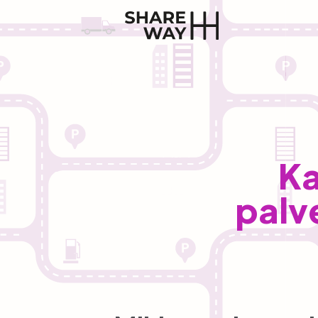
Ka
palve