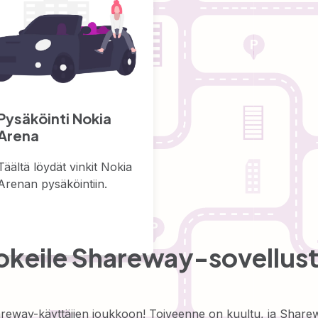
Pysäköinti Nokia
Arena
Täältä löydät vinkit Nokia
Arenan pysäköintiin.
okeile Shareway-sovellust
areway-käyttäjien joukkoon! Toiveenne on kuultu, ja Share