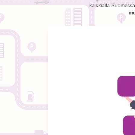
kaikkialla Suomess
mu