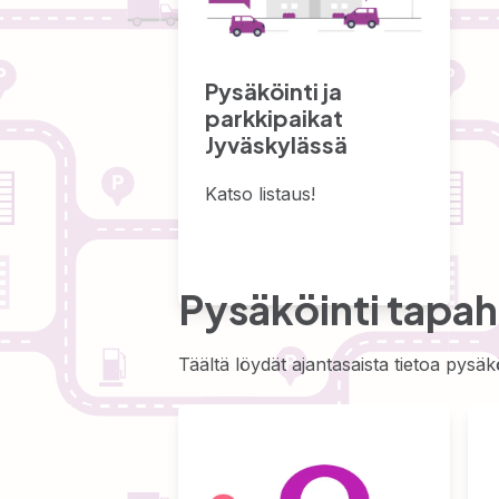
Pysäköinti ja
parkkipaikat
Jyväskylässä
Katso listaus!
Pysäköinti tapa
Täältä löydät ajantasaista tietoa pysä