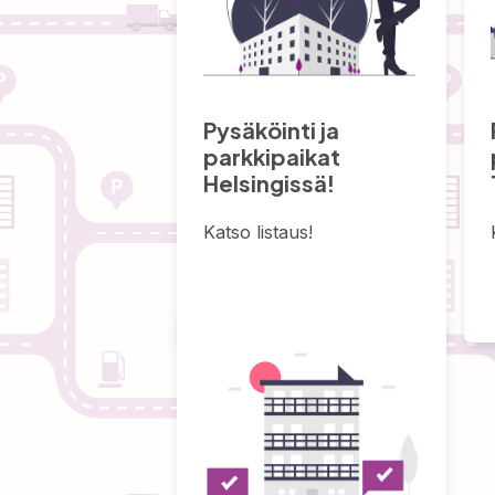
Pysäköinti ja
parkkipaikat
Helsingissä!
Katso listaus!