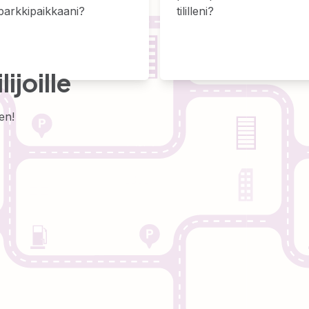
parkkipaikkaani?
tililleni?
ijoille
een!