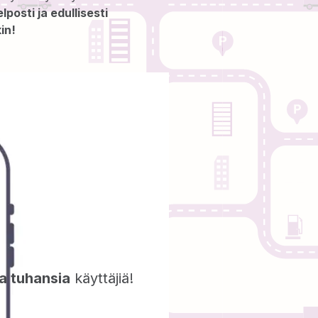
posti ja edullisesti
in!
a tuhansia
käyttäjiä!