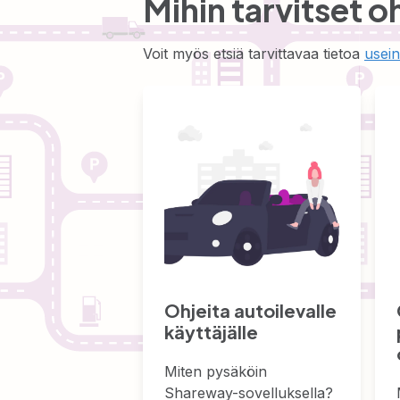
Mihin tarvitset o
Voit myös etsiä tarvittavaa tietoa
usein
Ohjeita autoilevalle
käyttäjälle
Miten pysäköin
Shareway-sovelluksella?